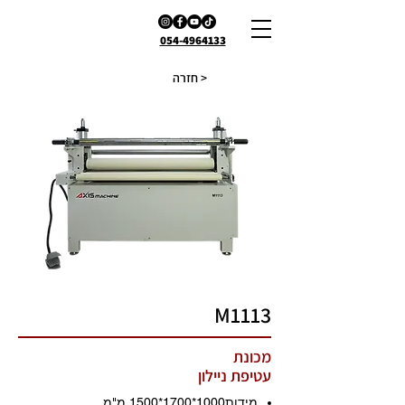
054-4964133
חזרה >
M1113
מכונת
עטיפת ניילון
מידות1000
*1700
*1500
מ"מ