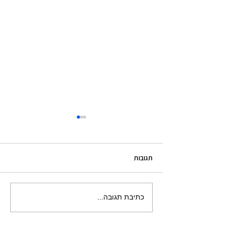
תגובות
קומפרסור בורגי
כתיבת תגובה...