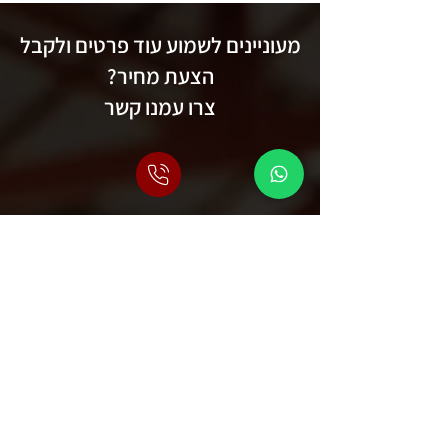
מעוניינים לשמוע עוד פרטים ולקבל
הצעת מחיר?
צרו עמנו קשר
משרד:
04-6033818
נייד עימאד:
054-4964133
נייד רואד:
050-2469511
contact@axismachines.co.il