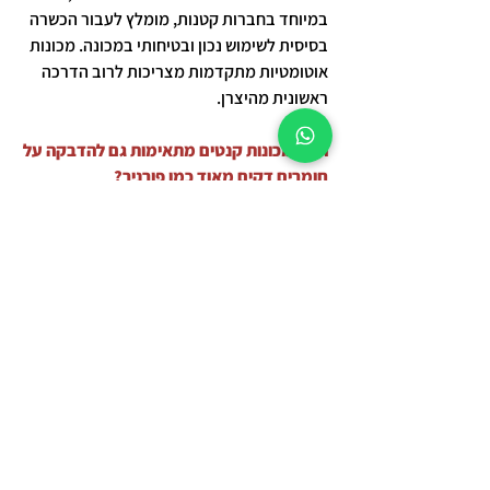
במיוחד בחברות קטנות, מומלץ לעבור הכשרה
בסיסית לשימוש נכון ובטיחותי במכונה. מכונות
אוטומטיות מתקדמות מצריכות לרוב הדרכה
ראשונית מהיצרן.
האם מכונות קנטים מתאימות גם להדבקה על
חומרים דקים מאוד כמו פורניר?
כן, חלק ממכונות הקנטים מותאמות להדבקה
על חומרים דקים כמו פורניר, אבל חשוב לוודא
שהמכונה יכולה לטפל בעדינות הנדרשת
ושכמות החום והלחץ מתאימים כדי למנוע
נזקים לחומר הדק.
כמה זמן לוקח להדביק קנטים למשטחים
גדולים באמצעות מכונה אוטומטית?
זמן ההדבקה תלוי בגודל הלוח וביכולות
המכונה, אך מכונה אוטומטית יכולה להדביק
קנט ללוחות ארוכים מאוד תוך מספר דקות